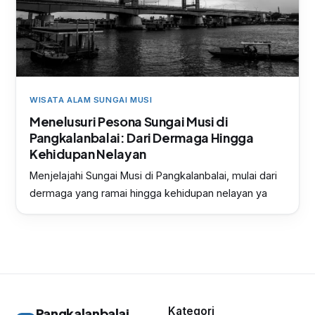
WISATA ALAM SUNGAI MUSI
Menelusuri Pesona Sungai Musi di
Pangkalanbalai: Dari Dermaga Hingga
Kehidupan Nelayan
Menjelajahi Sungai Musi di Pangkalanbalai, mulai dari
dermaga yang ramai hingga kehidupan nelayan ya
Kategori
Pangkalanbalai