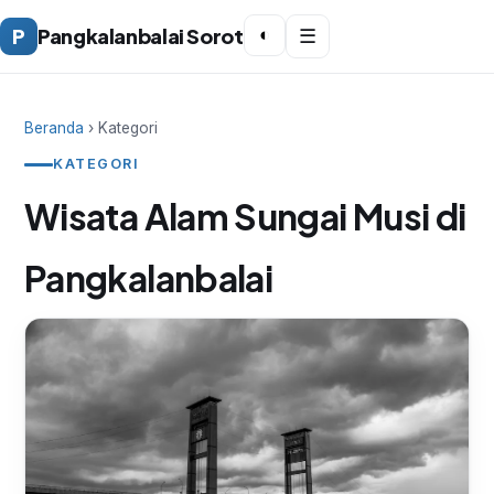
P
Pangkalanbalai Sorot
◐
☰
Beranda
› Kategori
KATEGORI
Wisata Alam Sungai Musi di
Pangkalanbalai