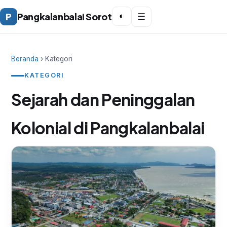
P
Pangkalanbalai Sorot
◐
☰
Beranda
› Kategori
KATEGORI
Sejarah dan Peninggalan
Kolonial di Pangkalanbalai